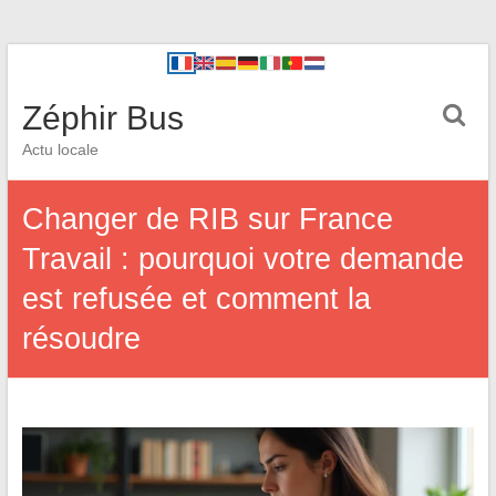
Zéphir Bus
Actu locale
Changer de RIB sur France
Travail : pourquoi votre demande
est refusée et comment la
résoudre