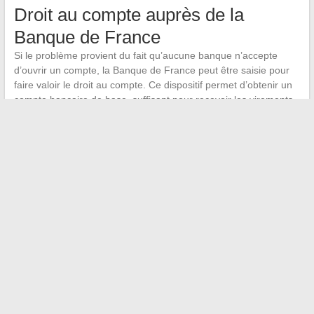
Droit au compte auprès de la
Banque de France
Si le problème provient du fait qu’aucune banque n’accepte
d’ouvrir un compte, la Banque de France peut être saisie pour
faire valoir le droit au compte. Ce dispositif permet d’obtenir un
compte bancaire de base, suffisant pour recevoir les virements
de France Travail. La demande se fait directement auprès de la
Banque de France, qui désigne alors un établissement tenu
d’ouvrir le compte.
Un changement de RIB refusé sur France Travail se résout
dans la grande majorité des cas par une vérification de la
concordance d’identité entre le dossier et le compte bancaire.
Quand le blocage résiste, le médiateur et le droit au compte
constituent des recours concrets, peu utilisés mais efficaces.
←
Top des utilitaires d’occasion à moins de 1500 euros :
notre sélection à petit prix