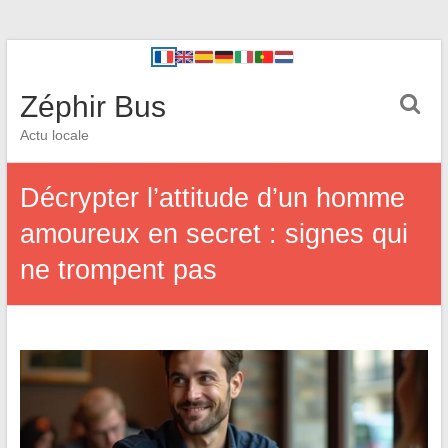
Zéphir Bus
Actu locale
Décrypter l’attitude d’un homme
amoureux en secret : signes qui
ne trompent pas