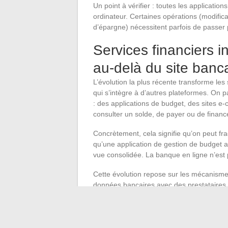
Un point à vérifier : toutes les applicati
ordinateur. Certaines opérations (modifica
d’épargne) nécessitent parfois de passer 
Services financiers i
au-delà du site banc
L’évolution la plus récente transforme les
qui s’intègre à d’autres plateformes. On 
: des applications de budget, des sites
consulter un solde, de payer ou de financ
Concrètement, cela signifie qu’on peut fr
qu’une application de gestion de budget 
vue consolidée. La banque en ligne n’est p
Cette évolution repose sur les mécanismes
données bancaires avec des prestataires ti
accorde ou révoque les autorisations d’a
Passer à une gestion bancaire en ligne n
un changement de logique :
le suivi fin