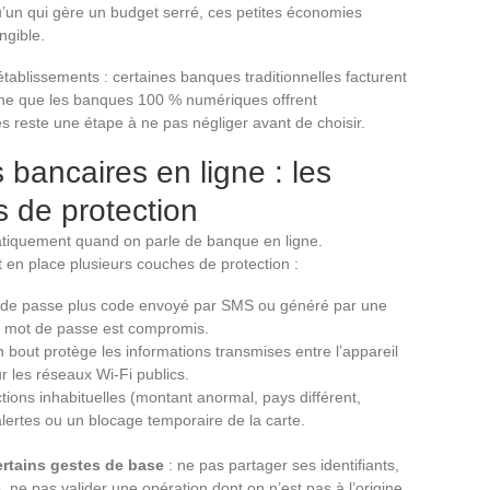
qu’un qui gère un budget serré, ces petites économies
ngible.
 établissements : certaines banques traditionnelles facturent
igne que les banques 100 % numériques offrent
res reste une étape à ne pas négliger avant de choisir.
 bancaires en ligne : les
 de protection
matiquement quand on parle de banque en ligne.
 en place plusieurs couches de protection :
ot de passe plus code envoyé par SMS ou généré par une
n mot de passe est compromis.
bout protège les informations transmises entre l’appareil
r les réseaux Wi-Fi publics.
ions inhabituelles (montant anormal, pays différent,
lertes ou un blocage temporaire de la carte.
rtains gestes de base
: ne pas partager ses identifiants,
 ne pas valider une opération dont on n’est pas à l’origine.