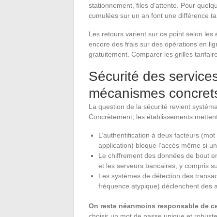
stationnement, files d’attente. Pour quel
cumulées sur un an font une différence ta
Les retours varient sur ce point selon les
encore des frais sur des opérations en l
gratuitement. Comparer les grilles tarifai
Sécurité des services
mécanismes concrets
La question de la sécurité revient systé
Concrètement, les établissements mettent
L’authentification à deux facteurs (m
application) bloque l’accès même si u
Le chiffrement des données de bout en 
et les serveurs bancaires, y compris su
Les systèmes de détection des transact
fréquence atypique) déclenchent des a
On reste néanmoins responsable de ce
choisir un mot de passe unique et robuste,