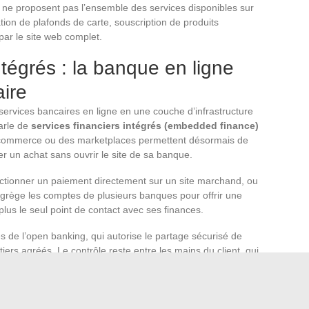
ons ne proposent pas l’ensemble des services disponibles sur
tion de plafonds de carte, souscription de produits
par le site web complet.
ntégrés : la banque en ligne
aire
 services bancaires en ligne en une couche d’infrastructure
parle de
services financiers intégrés (embedded finance)
 e-commerce ou des marketplaces permettent désormais de
er un achat sans ouvrir le site de sa banque.
actionner un paiement directement sur un site marchand, ou
agrège les comptes de plusieurs banques pour offrir une
lus le seul point de contact avec ses finances.
 de l’open banking, qui autorise le partage sécurisé de
ers agréés. Le contrôle reste entre les mains du client, qui
ccès à ses données.
e se résume pas à consulter son solde sur un écran. C’est
ancier devient continu plutôt que périodique
, les coûts