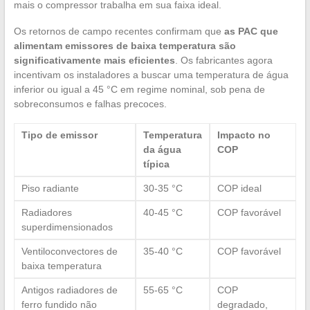
mais o compressor trabalha em sua faixa ideal.
Os retornos de campo recentes confirmam que
as PAC que
alimentam emissores de baixa temperatura são
significativamente mais eficientes
. Os fabricantes agora
incentivam os instaladores a buscar uma temperatura de água
inferior ou igual a 45 °C em regime nominal, sob pena de
sobreconsumos e falhas precoces.
Tipo de emissor
Temperatura
Impacto no
da água
COP
típica
Piso radiante
30-35 °C
COP ideal
Radiadores
40-45 °C
COP favorável
superdimensionados
Ventiloconvectores de
35-40 °C
COP favorável
baixa temperatura
Antigos radiadores de
55-65 °C
COP
ferro fundido não
degradado,