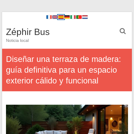
Zéphir Bus
Noticia local
Diseñar una terraza de madera:
guía definitiva para un espacio
exterior cálido y funcional