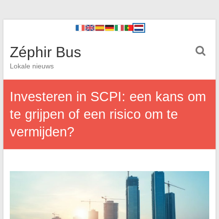
Zéphir Bus
Lokale nieuws
Investeren in SCPI: een kans om
te grijpen of een risico om te
vermijden?