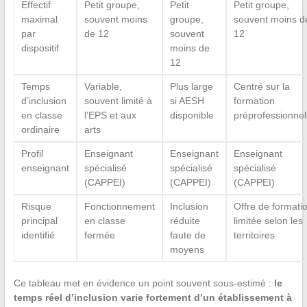
Effectif
Petit groupe,
Petit
Petit groupe,
maximal
souvent moins
groupe,
souvent moins d
par
de 12
souvent
12
dispositif
moins de
12
Temps
Variable,
Plus large
Centré sur la
d’inclusion
souvent limité à
si AESH
formation
en classe
l’EPS et aux
disponible
préprofessionnel
ordinaire
arts
Profil
Enseignant
Enseignant
Enseignant
enseignant
spécialisé
spécialisé
spécialisé
(CAPPEI)
(CAPPEI)
(CAPPEI)
Risque
Fonctionnement
Inclusion
Offre de formati
principal
en classe
réduite
limitée selon les
identifié
fermée
faute de
territoires
moyens
Ce tableau met en évidence un point souvent sous-estimé :
le
temps réel d’inclusion varie fortement d’un établissement à