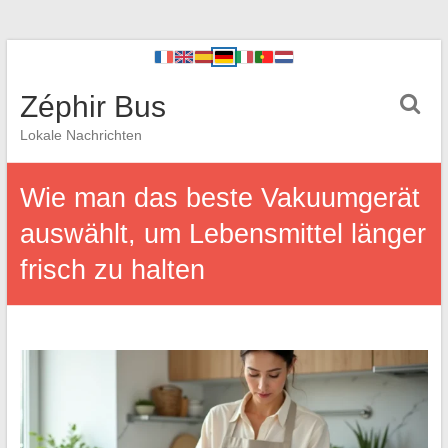
Zéphir Bus
Lokale Nachrichten
Wie man das beste Vakuumgerät
auswählt, um Lebensmittel länger
frisch zu halten